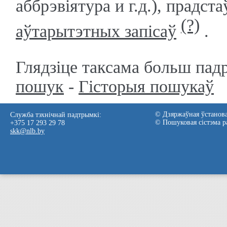
аббрэвіятура и г.д.), прадс
(?)
аўтарытэтных запісаў
.
Глядзіце таксама больш па
пошук
-
Гісторыя пошукаў
© Дзяржаўная ўстанова
Служба тэхнічнай падтрымкі:
© Пошуковая сістэма р
+375 17 293 29 78
skk@nlb.by