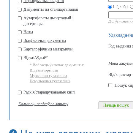
Перыядычныя выданні
і
або
Дакументы па стандартызацыі
Аўтарэфераты дысертацый і
Для ўсячэння 
дысертацыі
Ноты
Удакладнен
Выяўленчыя дакументы
Год выдання 
Картаграфічныя матэрыялы
Вiдэа/Аўдыё*
Мова дакумен
* Вобласць ўключае дакументы:
Відэаматэрыялы
Від/характар 
Музычныя гуказапісы
Немузычныя гуказапісы
Пошук ся
Рэдкія/старадрукаваныя кнігі
Колькасць запiсаў па запыту