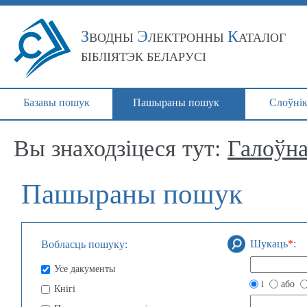
З
Э
К
ВОДНЫ
ЛЕКТРОННЫ
АТАЛОГ
БІБЛІЯТЭК БЕЛАРУСІ
Базавы пошук
Пашыраны пошук
Слоўнік
Вы знаходзіцеся тут:
Галоўн
Пашыраны пошук
Шукаць
*
:
Вобласць пошуку:
Усе дакументы
і
або
Кнігі