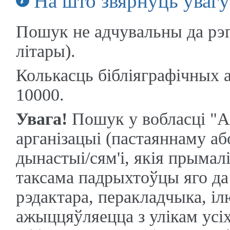
На што звярнуць увагу
Пошук не адчувальны да рэгі
літары).
Колькасць бібліяграфічных 
10000.
Увага!
Пошук у вобласці "Аў
арганізацыі (пастаяннаму аб
дынастыі/сям'і, якія прымалі
таксама падрыхтоўцы яго да 
рэдактара, перакладчыка, іл
ажыццяўляецца з улікам усіх